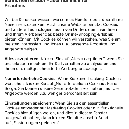
verkauf@schecker.de oder rufe zu unseren
Servicezeiten an, dann lassen wir dir ein
Rücksendeetikett zukommen.
Kundenservice
Mo – Fr 9 – 17 Uhr, Sa 9 – 13 Uhr
Ruf uns an
04942-60 64 080
Schreibe uns
verkauf@schecker.de