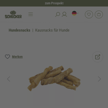
zum Prospekt
alt springen
Hundesnacks
Kausnacks für Hunde
Bildergalerie überspringen
Merken