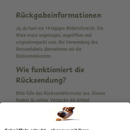
Rückgabeinformationen
Ja, du hast ein 14-tägiges Widerrufsrecht. Die
Ware muss ungetragen, ungeöffnet und
originalverpackt sein. Bei Verwendung des
Retourelabels übernehmen wir die
Rücksendekosten.
Wie funktioniert die
Rücksendung?
Bitte fülle das Rücksendeformular aus. Dieses
findest du online. Verpacke die Artikel
anschließend sicher und klebe das
Rücksendeetikett auf das Paket. Dieses kannst du
dir in deinem Kundenkonto anfordern. Hast du als
Gast bestellt, schreibe uns eine Email an