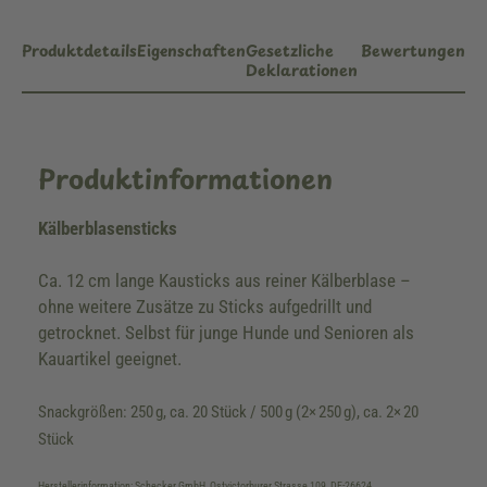
Produktdetails
Eigenschaften
Gesetzliche
Bewertungen
Deklarationen
Produktinformationen
Kälberblasensticks
Ca. 12 cm lange Kausticks aus reiner Kälberblase –
ohne weitere Zusätze zu Sticks aufgedrillt und
getrocknet. Selbst für junge Hunde und Senioren als
Kauartikel geeignet.
Snackgrößen: 250 g, ca. 20 Stück / 500 g (2× 250 g), ca. 2× 20
Stück
Herstellerinformation: Schecker GmbH, Ostvictorburer Strasse 109, DE-26624,