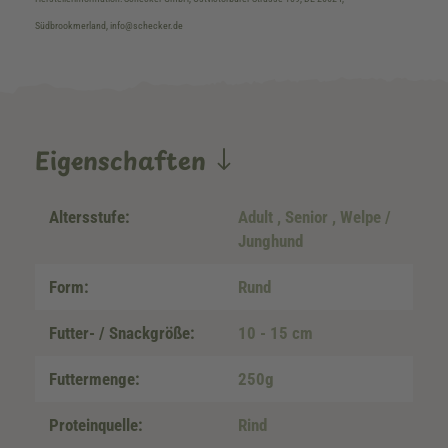
Südbrookmerland, info@schecker.de
Eigenschaften
Altersstufe:
Adult
, Senior
, Welpe /
Junghund
Form:
Rund
Futter- / Snackgröße:
10 - 15 cm
Futtermenge:
250g
Proteinquelle:
Rind