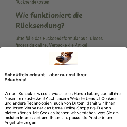
Rücksendekosten.
Wie funktioniert die
Rücksendung?
Bitte fülle das Rücksendeformular aus. Dieses
findest du online. Verpacke die Artikel
anschließend sicher und klebe das
Rücksendeetikett auf das Paket. Dieses kannst du
dir in deinem Kundenkonto anfordern. Hast du als
Gast bestellt, schreibe uns eine Email an
verkauf@schecker.de oder rufe zu unseren
Servicezeiten an, dann lassen wir dir ein
Rücksendeetikett zukommen.