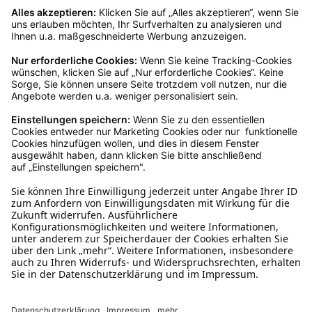
Kundenservice
Mo – Fr 9 – 17 Uhr, Sa 9 – 13 Uhr
Ruf uns an
04942-60 64 080
Schreibe uns
verkauf@schecker.de
WhatsApp Support
+49 1520 8997191
Tritt unserem Newsletter bei
Kundenzentrum