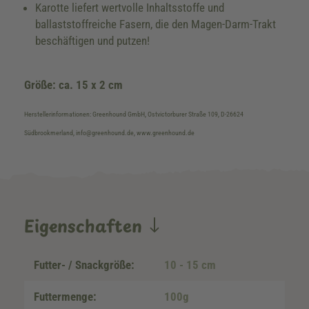
Karotte liefert wertvolle Inhaltsstoffe und
ballaststoffreiche Fasern, die den Magen-Darm-Trakt
beschäftigen und putzen!
Größe: ca. 15 x 2 cm
Herstellerinformationen: Greenhound GmbH, Ostvictorburer Straße 109, D-26624
Südbrookmerland, info@greenhound.de, www.greenhound.de
Eigenschaften
Futter- / Snackgröße:
10 - 15 cm
Futtermenge:
100g