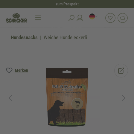
zum Prospekt
alt springen
Hundesnacks
Weiche Hundeleckerli
Bildergalerie überspringen
Merken