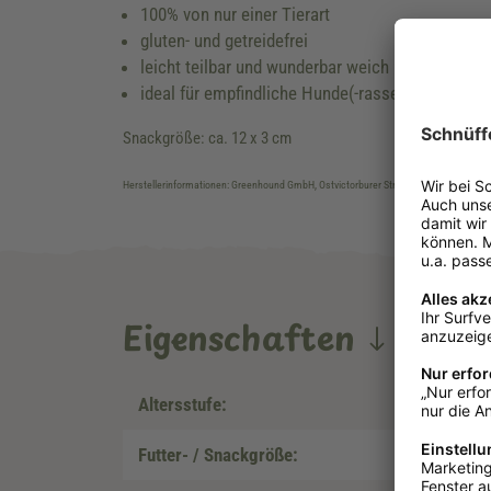
100% von nur einer Tierart
gluten- und getreidefrei
leicht teilbar und wunderbar weich
ideal für empfindliche Hunde(-rassen) und Allerg
Snackgröße: ca. 12 x 3 cm
Herstellerinformationen: Greenhound GmbH, Ostvictorburer Straße 109, D-26624 
Eigenschaften
Altersstufe:
Futter- / Snackgröße: