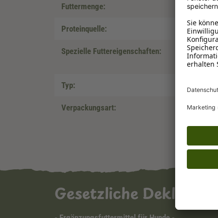
Futtermenge:
Proteinquelle:
Spezielle Futtereigenschaften:
Typ:
Verpackungsart:
Gesetzliche Deklarat
- Ergänzungsfuttermittel für Hunde -