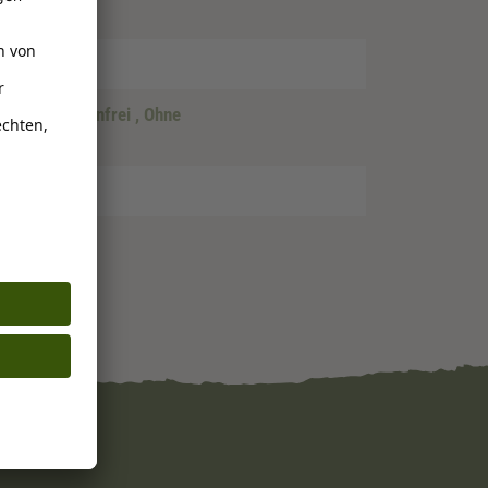
idefrei
, Glutenfrei
, Ohne
nfrei
ar