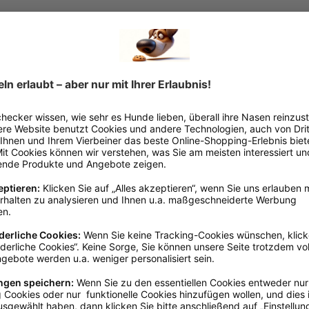
iker
Südbrookmerland, info@greenhound.de, www.greenhound.de
Adult
, Senior
, Welpe / Junghu
10 - 15 cm