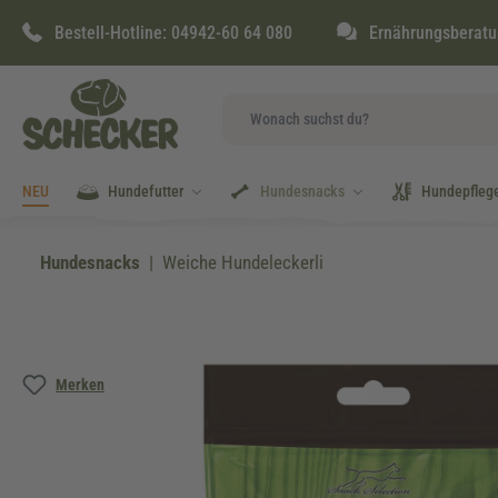
springen
Zur Hauptnavigation springen
Bestell-Hotline:
04942-60 64 080
Ernährungsberatu
NEU
Hundefutter
Hundesnacks
Hundepfleg
Hundesnacks
Weiche Hundeleckerli
Bildergalerie überspringen
Merken