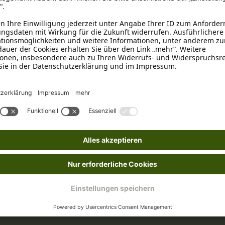
100g
Rind
Für empfindliche Hunde
, Getre
Geschmacksverstärker
, Weize
PUR
, Snack Selection
Kunststoff
, Wiederverschließb
ion