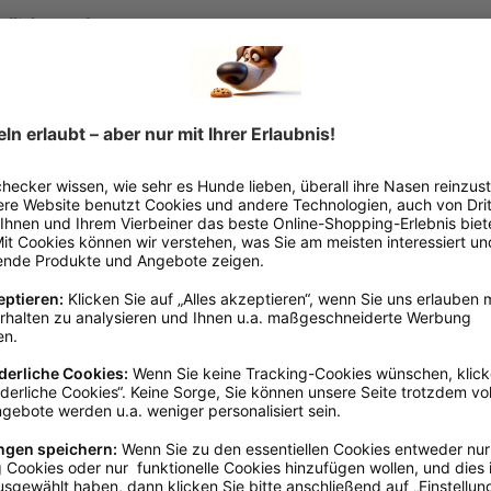
indliche Hunde
r Qualität. Nur aus hochwertigem Fleisch und wertvollen Innereien,
on Haltbarkeits-, Farb-, Konservierungs- und sonstigen Stoffen. Einf
ner Dose. Die Fleischsorten einer Tierart, wie Muskelfleisch, Herz,
en Aspekten rundum versorgendes, hochwertiges Alleinfutter ist. A
ür eine dauerhafte, gesunde Ernährung und optimale Fitness benötigt
 bei Futtermittelunverträglichkeiten oder einfach zum gezielten Fü
seren
Gemüse PUR Dosen
oder einer unserer vielen anderen Gemü