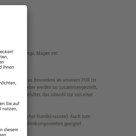
 wie Leber, Lunge, Magen etc.
ach nur Fleisch. Das Besondere an unserem PUR ist
 mineralreiche Leber werden so zusammengestellt,
lso ein Dosenfutter, das obwohl nur von einer
!
ttern empfindlicher Hunde(-rassen). Auch zum
se- oder Cerealienkomponenten geeignet.