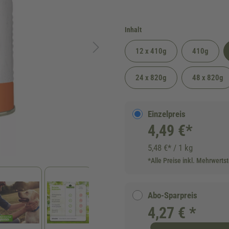
auswählen
Inhalt
12 x 410g
410g
24 x 820g
48 x 820g
Einzelpreis
4,49 €*
5,48 €* / 1 kg
*Alle Preise inkl. Mehrwerts
Abo-Sparpreis
4,27 € *