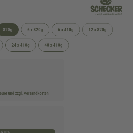
820g
6 x 820g
6 x 410g
12 x 820g
24 x 410g
48 x 410g
teuer und zzgl. Versandkosten
-5.00%