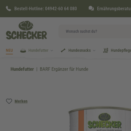
springen
Zur Hauptnavigation springen
Bestell-Hotline:
04942-60 64 080
Ernährungsberatu
NEU
Hundefutter
Hundesnacks
Hundepfleg
Hundefutter
BARF Ergänzer für Hunde
Bildergalerie überspringen
Merken