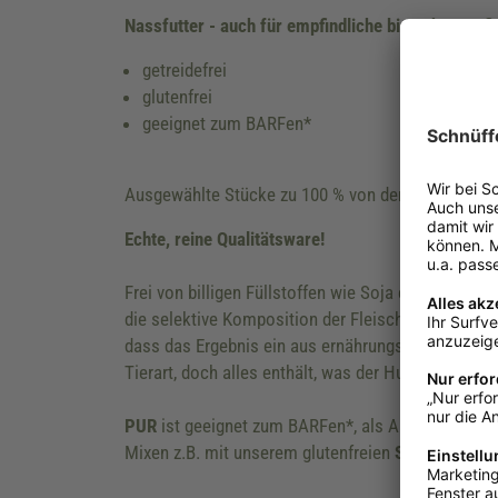
Nassfutter - auch für empfindliche bis sehr empf
getreidefrei
glutenfrei
geeignet zum BARFen*
Ausgewählte Stücke zu 100 % von der Pute in beste
Echte, reine Qualitätsware!
Frei von billigen Füllstoffen wie Soja etc., frei v
die selektive Komposition der Fleischsorten in ei
dass das Ergebnis ein aus ernährungsphysiologisch
Tierart, doch alles enthält, was der Hundekörper f
PUR
ist geeignet zum BARFen*, als Ausschlussdiät
Mixen z.B. mit unserem glutenfreien
Sensi-Mix,
un