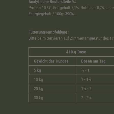
Analytische Bestandteile %:
Protein 10,3%, Fettgehalt 7,1%, Rohfaser 0,7%, an
Energiegehalt / 100g: 390kJ.
Fütterungsempfehlung:
Bitte beim Servieren auf Zimmertemperatur des Pr
410 g Dose
Gewicht des Hundes
Dosen am Tag
5 kg
½ - 1
10 kg
1 - 1½
20 kg
1½ - 2
30 kg
2 - 2½