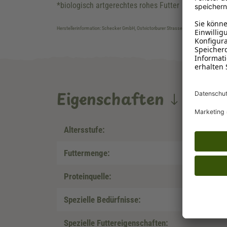
*biologisch artgerechtes rohes Futter
Herstellerinformation: Schecker GmbH, Ostvictorburer Strasse 109, DE-26624, Süd
Eigenschaften
Altersstufe:
Futtermenge:
Proteinquelle:
Spezielle Bedürfnisse:
Spezielle Futtereigenschaften: