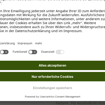
brookmerland, info@schecker.de
Adult
, Senior
820g
Pute
Magen & Darm
Fettarm
, Für empfindliche Hu