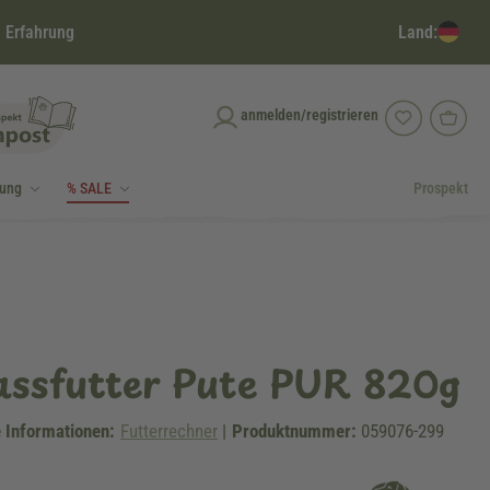
Land:
 Erfahrung
anmelden/registrieren
dung
% SALE
Prospekt
assfutter Pute PUR 820g
 Informationen:
Futterrechner
|
Produktnummer:
059076-299