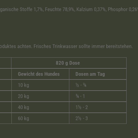
organische Stoffe 1,7%, Feuchte 78,9%, Kalzium 0,37%, Phosphor 0,26
oduktes achten. Frisches Trinkwasser sollte immer bereitstehen.
820 g Dose
Gewicht des Hundes
Dosen am Tag
10 kg
½ - ¾
20 kg
¾ - 1
40 kg
1½ - 2
60 kg
2½ - 3