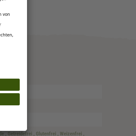
nde
, Getreidefrei
, Glutenfrei
, Weizenfrei
,