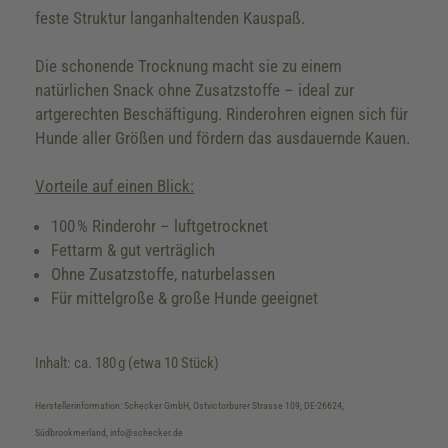
feste Struktur langanhaltenden Kauspaß.
Die schonende Trocknung macht sie zu einem
natürlichen Snack ohne Zusatzstoffe – ideal zur
artgerechten Beschäftigung. Rinderohren eignen sich für
Hunde aller Größen und fördern das ausdauernde Kauen.
Vorteile auf einen Blick:
100 % Rinderohr – luftgetrocknet
Fettarm & gut verträglich
Ohne Zusatzstoffe, naturbelassen
Für mittelgroße & große Hunde geeignet
Inhalt: ca. 180 g (etwa 10 Stück)
Herstellerinformation: Schecker GmbH, Ostvictorburer Strasse 109, DE-26624,
Südbrookmerland, info@schecker.de