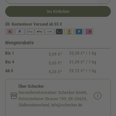
Ins Körbchen
Kostenloser Versand ab 55 €
Mengenrabatte
Bis
1
33,28 €* / 1 kg
5,99 €*
Bis
4
31,39 €* / 1 kg
5,65 €*
Ab
5
29,72 €* / 1 kg
5,35 €*
Über Schecker
Herstellerinformation: Schecker GmbH,
Ostvictorburer Strasse 109, DE-26624,
Südbrookmerland, info@schecker.de