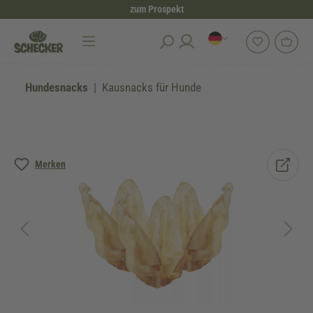
zum Prospekt
alt springen
Hundesnacks
Kausnacks für Hunde
Bildergalerie überspringen
Merken