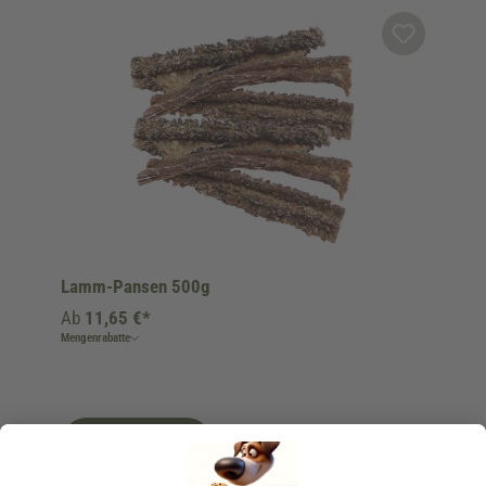
Produktgalerie überspringen
Lamm-Pansen 500g
Ab
11,65 €*
Mengenrabatte
Ins Körbchen