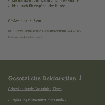
Mit hochwertigem Lachsöl für Haut und Fell
Ideal auch für empfindliche Hunde
Größe: je ca. 2–3 cm
Herstellerinformation: Schecker GmbH, Ostvictorburer Strasse 109, DE-26624,
Südbrookmerland, info@schecker.de
Gesetzliche Deklaration
Schecker Hunde-Crossinies, Fisch
- Ergänzungsfuttermittel für Hunde -