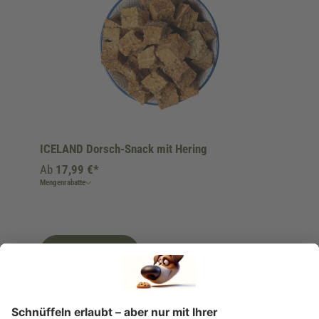
ICELAND Dorsch-Snack mit Hering
Ab
17,99 €*
Mengenrabatte
Ins Körbchen