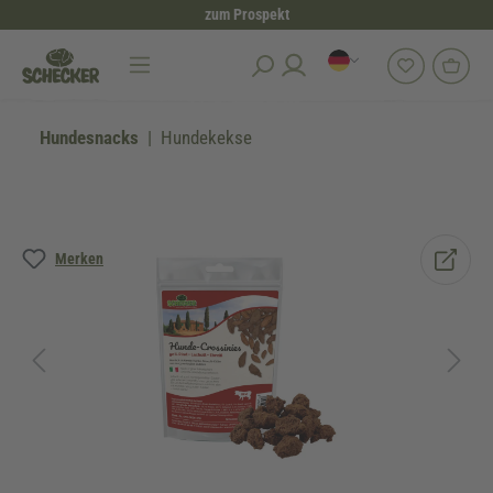
zum Prospekt
alt springen
Hundesnacks
Hundekekse
Bildergalerie überspringen
Merken