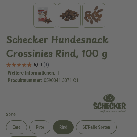
Schecker Hundesnack
Crossinies Rind, 100 g
Weitere Informationen:
|
Produktnummer:
0590041-3071-C1
auswählen
Sorte
Ente
Pute
Rind
SET-alle Sorten