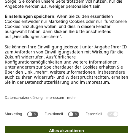
Ruf uns an
04942-60 64 080
Schreibe uns
verkauf@schecker.de
WhatsApp Support
+49 1520 8997191
Tritt unserem Newsletter bei
Kundenzentrum
Mehr von uns
Barrierefreiheitserklärung
Impressum
AGB
Datenschutz