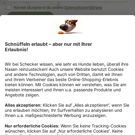
Hiermit akzeptierst du unsere
Datenschutzerklärung
Jetzt anmelden
Ich möchte regelmäßig von der Schecker GmbH über Hundefutter und -zubehör per
E-Mail informiert werden. Diese Einwilligung kann ich jederzeit unter "Abmelden"
am Ende jeder E-Mail widerrufen.
*Dein Gutscheincode ist einmalig einlösbar, ab 25 € Bestellwert, nicht kombinierbar
und nicht auszahlbar. Gültig 6 Monate ab Erhalt, nicht für frühere Bestellungen.
Klicks werten wir anonym aus – ohne Rückschluss auf Dich. Deine Daten bleiben
bei uns (Schecker GmbH) und werden nicht weitergegeben. Auf Anfrage erfährst
Du kostenlos, welche Daten wir gespeichert haben. Du kannst deren Berichtigung,
Sperrung oder Löschung verlangen. Nach einem Kauf senden wir Dir ggf. ähnliche
Angebote per Mail (§7 Abs. 3 UWG). Dem kannst Du jederzeit widersprechen, z. B.
an datenschutz@schecker.de. Mehr Infos in unserer Datenschutzerklärung.
Kundenservice
Mo – Fr 9 – 17 Uhr, Sa 9 – 13 Uhr