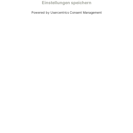
Mo – Fr 9 – 17 Uhr, Sa 9 – 13 Uhr
Ruf uns an
04942-60 64 080
Schreibe uns
verkauf@schecker.de
WhatsApp Support
+49 1520 8997191
Tritt unserem Newsletter bei
Kundenzentrum
Mehr von uns