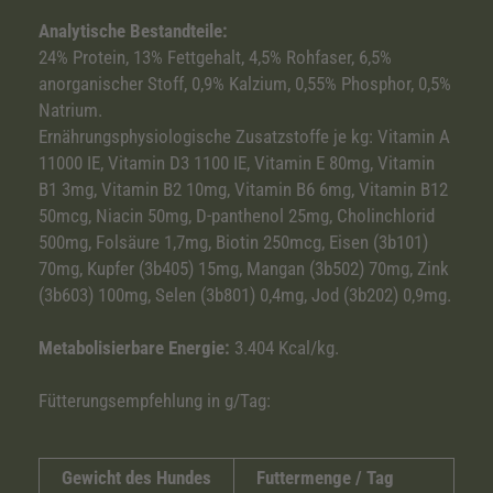
Analytische Bestandteile:
24% Protein, 13% Fettgehalt, 4,5% Rohfaser, 6,5%
anorganischer Stoff, 0,9% Kalzium, 0,55% Phosphor, 0,5%
Natrium.
Ernährungsphysiologische Zusatzstoffe je kg: Vitamin A
11000 IE, Vitamin D3 1100 IE, Vitamin E 80mg, Vitamin
B1 3mg, Vitamin B2 10mg, Vitamin B6 6mg, Vitamin B12
50mcg, Niacin 50mg, D-panthenol 25mg, Cholinchlorid
500mg, Folsäure 1,7mg, Biotin 250mcg, Eisen (3b101)
70mg, Kupfer (3b405) 15mg, Mangan (3b502) 70mg, Zink
(3b603) 100mg, Selen (3b801) 0,4mg, Jod (3b202) 0,9mg.
Metabolisierbare Energie:
3.404 Kcal/kg.
Fütterungsempfehlung in g/Tag:
Gewicht des Hundes
Futtermenge / Tag