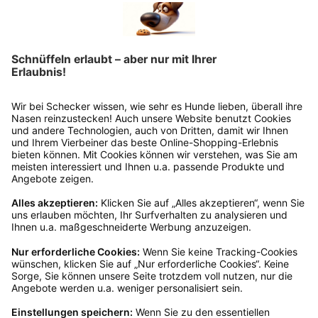
Ins Körbchen
Rückgabeinformationen
Ja, du hast ein 14-tägiges Widerrufsrecht. Die
Ware muss ungetragen, ungeöffnet und
originalverpackt sein. Bei Verwendung des
Retourelabels übernehmen wir die
Rücksendekosten.