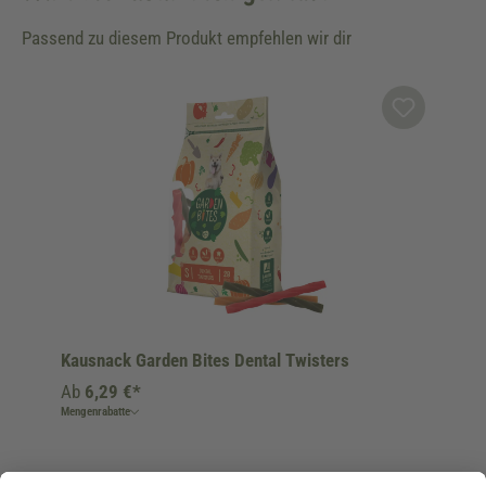
Passend zu diesem Produkt empfehlen wir dir
Produktgalerie überspringen
Kausnack Garden Bites Dental Twisters
Ab
6,29 €*
Mengenrabatte