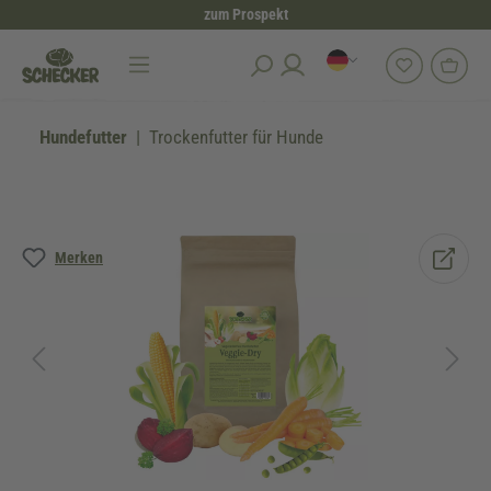
zum Prospekt
alt springen
Hundefutter
Trockenfutter für Hunde
Bildergalerie überspringen
Merken