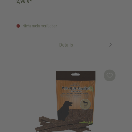
2,96 €*
Nicht mehr verfügbar
Details