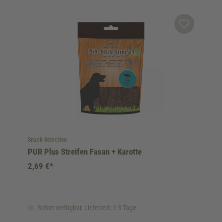
Snack Selection
PUR Plus Streifen Fasan + Karotte
2,69 €*
Sofort verfügbar, Lieferzeit: 1-3 Tage