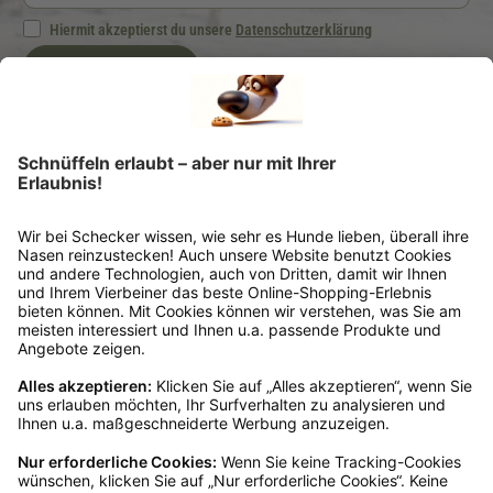
Hiermit akzeptierst du unsere
Datenschutzerklärung
Jetzt anmelden
Ich möchte regelmäßig von der Schecker GmbH über Hundefutter und -zubehör per
E-Mail informiert werden. Diese Einwilligung kann ich jederzeit unter "Abmelden"
am Ende jeder E-Mail widerrufen.
*Dein Gutscheincode ist einmalig einlösbar, ab 25 € Bestellwert, nicht kombinierbar
und nicht auszahlbar. Gültig 6 Monate ab Erhalt, nicht für frühere Bestellungen.
Klicks werten wir anonym aus – ohne Rückschluss auf Dich. Deine Daten bleiben
bei uns (Schecker GmbH) und werden nicht weitergegeben. Auf Anfrage erfährst
Du kostenlos, welche Daten wir gespeichert haben. Du kannst deren Berichtigung,
Sperrung oder Löschung verlangen. Nach einem Kauf senden wir Dir ggf. ähnliche
Angebote per Mail (§7 Abs. 3 UWG). Dem kannst Du jederzeit widersprechen, z. B.
an datenschutz@schecker.de. Mehr Infos in unserer Datenschutzerklärung.
Kundenservice
Mo – Fr 9 – 17 Uhr, Sa 9 – 13 Uhr