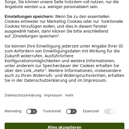
Ruf uns an
04942-60 64 080
Schreibe uns
verkauf@schecker.de
WhatsApp Support
+49 1520 8997191
Tritt unserem Newsletter bei
Kundenzentrum
Mehr von uns
Barrierefreiheitserklärung
Impressum
AGB
Datenschutz