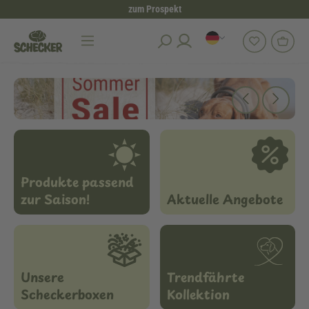
zum Prospekt
alt springen
Produkte passend
zur Saison!
Aktuelle Angebote
Unsere
Trendfährte
Scheckerboxen
Kollektion