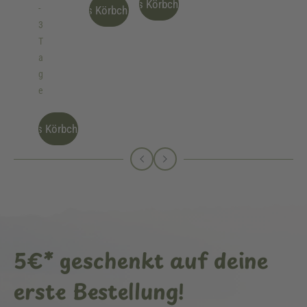
Ins Körbchen
-
Ins Körbchen
3
T
a
g
e
Ins Körbchen
5€* geschenkt auf deine
erste Bestellung!