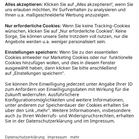
Kundenservice
Mo – Fr 9 – 17 Uhr, Sa 9 – 13 Uhr
Ruf uns an
04942-60 64 080
Schreibe uns
verkauf@schecker.de
WhatsApp Support
+49 1520 8997191
Tritt unserem Newsletter bei
Kundenzentrum