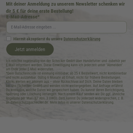
Mit deiner Anmeldung zu unserem Newsletter schenken wir
dir 5 € für deine erste Bestellung!
E-Mail-Adresse*
Hiermit akzeptierst du unsere
Datenschutzerklärung
Jetzt anmelden
Ich möchte regelmäßig von der Schecker GmbH über Hundefutter und -zubehör per
E-Mail informiert werden. Diese Einwilligung kann ich jederzeit unter "Abmelden"
am Ende jeder E-Mail widerrufen.
*Dein Gutscheincode ist einmalig einlösbar, ab 25 € Bestellwert, nicht kombinierbar
und nicht auszahlbar. Gültig 6 Monate ab Erhalt, nicht für frühere Bestellungen.
Klicks werten wir anonym aus – ohne Rückschluss auf Dich. Deine Daten bleiben
bei uns (Schecker GmbH) und werden nicht weitergegeben. Auf Anfrage erfährst
Du kostenlos, welche Daten wir gespeichert haben. Du kannst deren Berichtigung,
Sperrung oder Löschung verlangen. Nach einem Kauf senden wir Dir ggf. ähnliche
Angebote per Mail (§7 Abs. 3 UWG). Dem kannst Du jederzeit widersprechen, z. B.
an datenschutz@schecker.de. Mehr Infos in unserer Datenschutzerklärung.