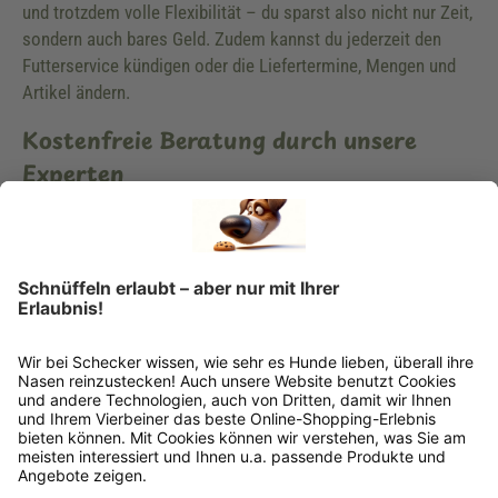
und trotzdem volle Flexibilität – du sparst also nicht nur Zeit,
sondern auch bares Geld. Zudem kannst du jederzeit den
Futterservice kündigen oder die Liefertermine, Mengen und
Artikel ändern.
Kostenfreie Beratung durch unsere
Experten
Du hast Fragen zu unserem Hundeshop, der Ernährung deines
Hundes oder Hundezubehör? Dann wende dich vertrauensvoll
an unsere Spezialisten. Wir helfen dir gerne weiter und
unterstützen dich kompetent bei der Lösung deiner
Probleme. Zudem findest du viele hilfreiche Informationen in
unserem Ratgeber, in unserem Newsletter oder unserem
Blog. Schau dich in aller Ruhe um und lerne uns kennen.