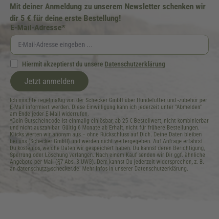
Mit deiner Anmeldung zu unserem Newsletter schenken wir
dir 5 € für deine erste Bestellung!
E-Mail-Adresse*
Hiermit akzeptierst du unsere
Datenschutzerklärung
Jetzt anmelden
Ich möchte regelmäßig von der Schecker GmbH über Hundefutter und -zubehör per
E-Mail informiert werden. Diese Einwilligung kann ich jederzeit unter "Abmelden"
am Ende jeder E-Mail widerrufen.
*Dein Gutscheincode ist einmalig einlösbar, ab 25 € Bestellwert, nicht kombinierbar
und nicht auszahlbar. Gültig 6 Monate ab Erhalt, nicht für frühere Bestellungen.
Klicks werten wir anonym aus – ohne Rückschluss auf Dich. Deine Daten bleiben
bei uns (Schecker GmbH) und werden nicht weitergegeben. Auf Anfrage erfährst
Du kostenlos, welche Daten wir gespeichert haben. Du kannst deren Berichtigung,
Sperrung oder Löschung verlangen. Nach einem Kauf senden wir Dir ggf. ähnliche
Angebote per Mail (§7 Abs. 3 UWG). Dem kannst Du jederzeit widersprechen, z. B.
an datenschutz@schecker.de. Mehr Infos in unserer Datenschutzerklärung.