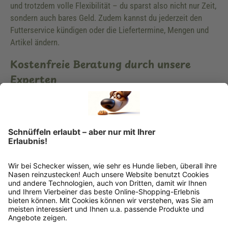
und trotzdem volle Flexibilität – du sparst also nicht nur Zeit,
sondern auch bares Geld. Zudem kannst du jederzeit den
Futterservice kündigen oder die Liefertermine, Mengen und
Artikel ändern.
Kostenfreie Beratung durch unsere
Experten
Du hast Fragen zu unserem Hundeshop, der Ernährung deines
Hundes oder Hundezubehör? Dann wende dich vertrauensvoll
an unsere Spezialisten. Wir helfen dir gerne weiter und
unterstützen dich kompetent bei der Lösung deiner
Probleme. Zudem findest du viele hilfreiche Informationen in
unserem Ratgeber, in unserem Newsletter oder unserem
Blog. Schau dich in aller Ruhe um und lerne uns kennen.