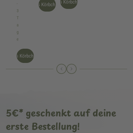
Ins Körbchen
-
Ins Körbchen
3
T
a
g
e
Ins Körbchen
5€* geschenkt auf deine
erste Bestellung!