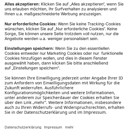
Kundenservice
Mo – Fr 9 – 17 Uhr, Sa 9 – 13 Uhr
Ruf uns an
04942-60 64 080
Schreibe uns
verkauf@schecker.de
WhatsApp Support
+49 1520 8997191
Tritt unserem Newsletter bei
Kundenzentrum