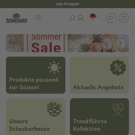
zum Prospekt
alt springen
Produkte passend
zur Saison!
Aktuelle Angebote
Unsere
Trendfährte
Scheckerboxen
Kollektion