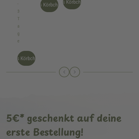
Ins Körbchen
-
Ins Körbchen
3
T
a
g
e
Ins Körbchen
5€* geschenkt auf deine
erste Bestellung!