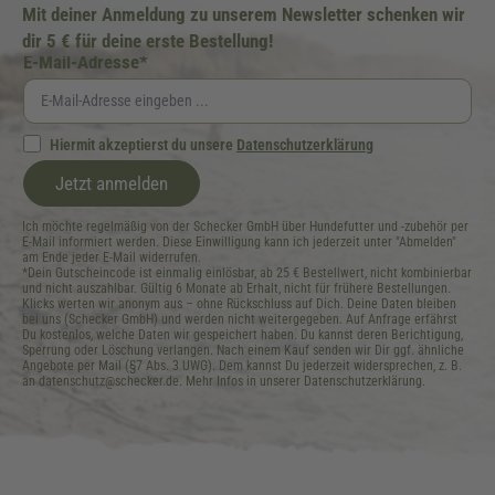
Mit deiner Anmeldung zu unserem Newsletter schenken wir
dir 5 € für deine erste Bestellung!
E-Mail-Adresse*
Hiermit akzeptierst du unsere
Datenschutzerklärung
Jetzt anmelden
Ich möchte regelmäßig von der Schecker GmbH über Hundefutter und -zubehör per
E-Mail informiert werden. Diese Einwilligung kann ich jederzeit unter "Abmelden"
am Ende jeder E-Mail widerrufen.
*Dein Gutscheincode ist einmalig einlösbar, ab 25 € Bestellwert, nicht kombinierbar
und nicht auszahlbar. Gültig 6 Monate ab Erhalt, nicht für frühere Bestellungen.
Klicks werten wir anonym aus – ohne Rückschluss auf Dich. Deine Daten bleiben
bei uns (Schecker GmbH) und werden nicht weitergegeben. Auf Anfrage erfährst
Du kostenlos, welche Daten wir gespeichert haben. Du kannst deren Berichtigung,
Sperrung oder Löschung verlangen. Nach einem Kauf senden wir Dir ggf. ähnliche
Angebote per Mail (§7 Abs. 3 UWG). Dem kannst Du jederzeit widersprechen, z. B.
an datenschutz@schecker.de. Mehr Infos in unserer Datenschutzerklärung.