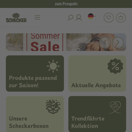
zum Prospekt
alt springen
Produkte passend
zur Saison!
Aktuelle Angebote
Unsere
Trendfährte
Scheckerboxen
Kollektion