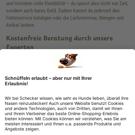
und trotzdem volle Flexibilität – du sparst also nicht nur Zeit,
sondern auch bares Geld. Zudem kannst du jederzeit den
Futterservice kündigen oder die Liefertermine, Mengen und
Artikel ändern.
Kostenfreie Beratung durch unsere
Experten
Du hast Fragen zu unserem Hundeshop, der Ernährung deines
Hundes oder Hundezubehör? Dann wende dich vertrauensvoll
an unsere Spezialisten. Wir helfen dir gerne weiter und
unterstützen dich kompetent bei der Lösung deiner
Probleme. Zudem findest du viele hilfreiche Informationen in
unserem Ratgeber, in unserem Newsletter oder unserem
Blog. Schau dich in aller Ruhe um und lerne uns kennen.