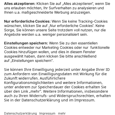
Kundenservice
Mo – Fr 9 – 17 Uhr, Sa 9 – 13 Uhr
Ruf uns an
04942-60 64 080
Schreibe uns
verkauf@schecker.de
WhatsApp Support
+49 1520 8997191
Tritt unserem Newsletter bei
Kundenzentrum