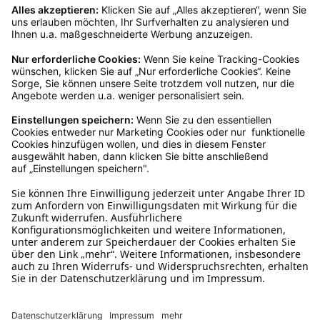
Kundenservice
Mo – Fr 9 – 17 Uhr, Sa 9 – 13 Uhr
Ruf uns an
04942-60 64 080
Schreibe uns
verkauf@schecker.de
WhatsApp Support
+49 1520 8997191
Tritt unserem Newsletter bei
Kundenzentrum