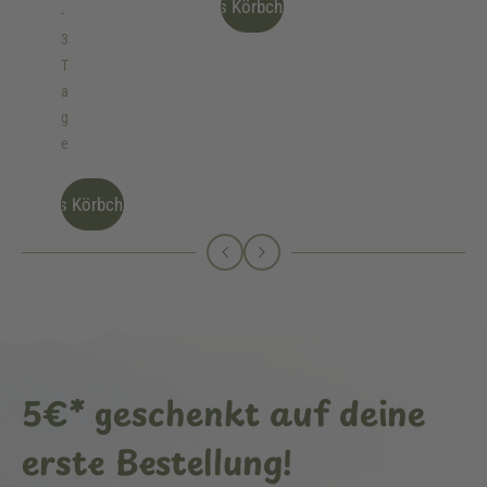
Ins Körbchen
-
3
T
a
g
e
Ins Körbchen
5€* geschenkt auf deine
erste Bestellung!