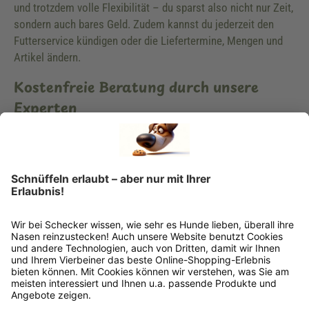
und trotzdem volle Flexibilität – du sparst also nicht nur Zeit,
sondern auch bares Geld. Zudem kannst du jederzeit den
Futterservice kündigen oder die Liefertermine, Mengen und
Artikel ändern.
Kostenfreie Beratung durch unsere
Experten
Du hast Fragen zu unserem Hundeshop, der Ernährung deines
Hundes oder Hundezubehör? Dann wende dich vertrauensvoll
an unsere Spezialisten. Wir helfen dir gerne weiter und
unterstützen dich kompetent bei der Lösung deiner
Probleme. Zudem findest du viele hilfreiche Informationen in
unserem Ratgeber, in unserem Newsletter oder unserem
Blog. Schau dich in aller Ruhe um und lerne uns kennen.