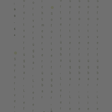
i
e
u
o
o
S
S
S
S
i
o
,
u
i
k
k
k
e
n
t
g
r
f
o
o
o
o
c
r
9
g
r
e
e
e
,
e
t
e
t
o
f
f
f
f
h
S
t
9
e
r
,
,
,
F
r
B
K
v
r
o
o
o
o
t
o
v
K
m
g
g
g
a
o
e
i
e
t
r
r
r
r
m
f
e
e
€
a
e
e
e
r
t
n
w
r
v
t
t
t
t
e
o
r
g
n
f
f
f
b
m
*
s
i
f
e
v
v
v
v
h
r
f
e
t
ü
ü
ü
e
i
e
R
ü
r
e
e
e
e
r
t
ü
l
e
t
t
t
:
t
r
a
g
f
r
r
r
r
v
v
g
l
t
t
t
G
g
s
c
b
ü
f
f
f
f
e
e
b
S
P
e
e
e
r
e
i
i
a
g
ü
ü
ü
ü
r
r
a
o
o
r
r
r
ü
s
e
n
r
b
g
g
g
g
f
f
r
f
n
t
t
t
n
t
l
g
,
a
b
b
b
b
ü
ü
,
o
t
-
-
-
i
L
r
a
a
a
a
g
g
L
r
i
F
F
F
c
i
,
r
r
r
r
b
b
i
t
s
a
a
a
k
e
L
,
,
,
,
a
a
e
v
r
r
r
t
f
i
L
L
L
L
r
r
f
e
b
b
b
e
e
e
i
i
i
i
,
e
r
e
e
e
m
r
f
e
e
e
e
L
r