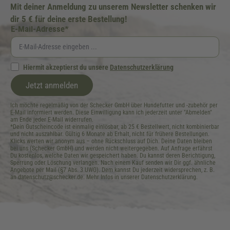
Mit deiner Anmeldung zu unserem Newsletter schenken wir
dir 5 € für deine erste Bestellung!
E-Mail-Adresse*
Hiermit akzeptierst du unsere
Datenschutzerklärung
Jetzt anmelden
Ich möchte regelmäßig von der Schecker GmbH über Hundefutter und -zubehör per
E-Mail informiert werden. Diese Einwilligung kann ich jederzeit unter "Abmelden"
am Ende jeder E-Mail widerrufen.
*Dein Gutscheincode ist einmalig einlösbar, ab 25 € Bestellwert, nicht kombinierbar
und nicht auszahlbar. Gültig 6 Monate ab Erhalt, nicht für frühere Bestellungen.
Klicks werten wir anonym aus – ohne Rückschluss auf Dich. Deine Daten bleiben
bei uns (Schecker GmbH) und werden nicht weitergegeben. Auf Anfrage erfährst
Du kostenlos, welche Daten wir gespeichert haben. Du kannst deren Berichtigung,
Sperrung oder Löschung verlangen. Nach einem Kauf senden wir Dir ggf. ähnliche
Angebote per Mail (§7 Abs. 3 UWG). Dem kannst Du jederzeit widersprechen, z. B.
an datenschutz@schecker.de. Mehr Infos in unserer Datenschutzerklärung.