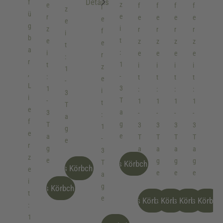
Details
f
:
:
:
N
z
e
f
f
f
f
i
z
ü
R
G
S
a
e
r
e
e
e
e
e
e
g
o
r
c
m
i
z
r
r
r
r
f
i
b
t
ü
h
e
t
e
z
z
z
z
e
t
a
n
w
n
:
i
e
e
e
e
r
:
r
a
s
1
t
i
i
i
i
z
1
,
r
z
-
:
t
t
t
t
e
-
L
z
u
3
1
:
:
:
:
i
3
i
g
T
-
1
1
1
1
t
T
e
a
3
-
-
-
-
:
a
f
g
T
3
3
3
3
1
g
e
e
a
T
T
T
T
-
e
r
g
a
a
a
a
3
z
e
g
g
g
g
T
Ins Körbchen
Ins Körbchen
e
e
e
e
e
a
i
g
Ins Körbchen
t
e
Ins Körbchen
Ins Körbchen
Ins Körbchen
Ins Körbch
:
1