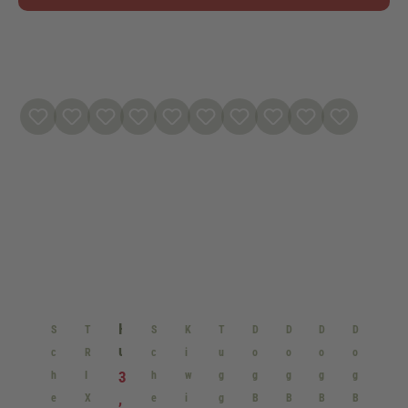
H
S
T
S
K
T
D
D
D
D
u
c
R
c
i
u
o
o
o
o
n
3
h
I
h
w
g
g
g
g
g
d
,
e
X
e
i
g
B
B
B
B