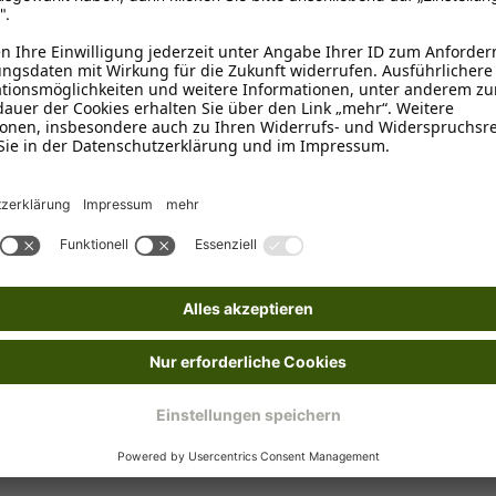
Bestellung!
Mit deiner Anmeldung zu unserem Newslet
E-Mail-Adresse*
Hiermit akzeptierst du unsere
Datenschutze
Jetzt anmelden
Ich möchte regelmäßig von der Schecker GmbH über Hund
jederzeit unter "Abmelden" am Ende jeder E-Mail widerr
*Dein Gutscheincode ist einmalig einlösbar, ab 25 € Best
frühere Bestellungen. Klicks werten wir anonym aus –
nicht weitergegeben. Auf Anfrage erfährst Du kostenlo
Löschung verlangen. Nach einem Kauf senden wir Dir gg
widersprechen, z. B. an datenschutz@schecker.de. Mehr