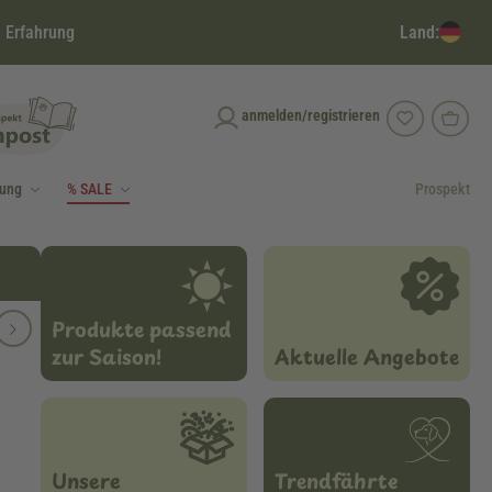
Land:
 Erfahrung
anmelden/registrieren
dung
% SALE
Prospekt
Produkte passend
zur Saison!
Aktuelle Angebote
Unsere
Trendfährte