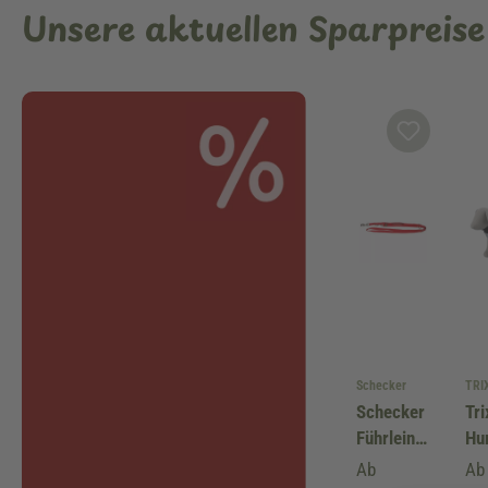
Unsere aktuellen Sparpreise
Schecker
TRI
Schecker
Tri
Führleine
Hu
rot mit
Ge
Ab
Ab