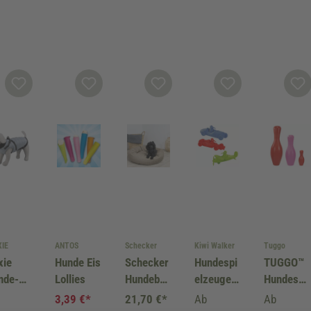
XIE
ANTOS
Schecker
Kiwi Walker
Tuggo
xie
Hunde Eis
Schecker
Hundespi
TUGGO™
nde-
Lollies
Hundebett
elzeuge
Hundespi
schirr
Bensersie
Kiwi
elzeuge
3,39 €*
21,70 €*
Ab
Ab