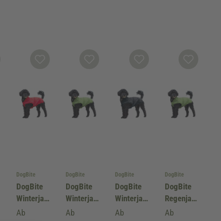
DogBite
DogBite
DogBite
DogBite
DogBite
DogBite
DogBite
DogBite
Winterjac
Winterjac
Winterjac
Regenjac
ke,
ke,
ke,
ke, Farbe:
Ab
Ab
Ab
Ab