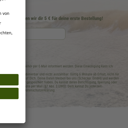
ter schenken wir dir 5 € für deine erste Bestellung!
rklärung
efutter und -zubehör per E-Mail informiert werden. Diese Einwilligung kann ich
ufen.
ellwert, nicht kombinierbar und nicht auszahlbar. Gültig 6 Monate ab Erhalt, nicht für
 ohne Rückschluss auf Dich. Deine Daten bleiben bei uns (Schecker GmbH) und werden
s, welche Daten wir gespeichert haben. Du kannst deren Berichtigung, Sperrung oder
f. ähnliche Angebote per Mail (§7 Abs. 3 UWG). Dem kannst Du jederzeit
 Infos in unserer Datenschutzerklärung.