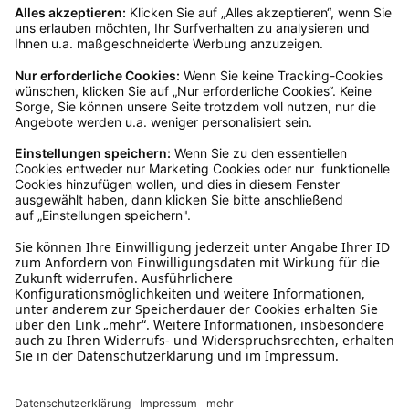
Kundenservice
Mo – Fr 9 – 17 Uhr, Sa 9 – 13 Uhr
Ruf uns an
04942-60 64 080
Schreibe uns
verkauf@schecker.de
WhatsApp Support
+49 1520 8997191
Tritt unserem Newsletter bei
Kundenzentrum