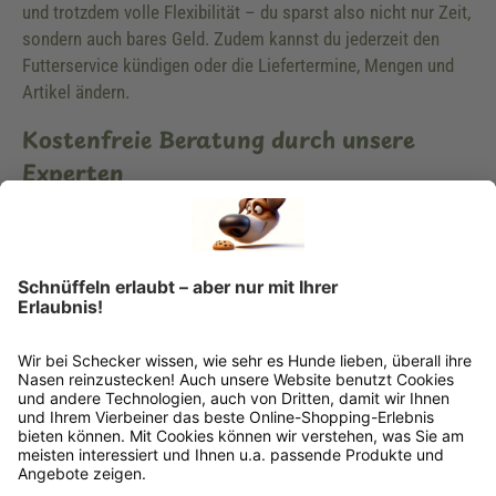
und trotzdem volle Flexibilität – du sparst also nicht nur Zeit,
sondern auch bares Geld. Zudem kannst du jederzeit den
Futterservice kündigen oder die Liefertermine, Mengen und
Artikel ändern.
Kostenfreie Beratung durch unsere
Experten
Du hast Fragen zu unserem Hundeshop, der Ernährung deines
Hundes oder Hundezubehör? Dann wende dich vertrauensvoll
an unsere Spezialisten. Wir helfen dir gerne weiter und
unterstützen dich kompetent bei der Lösung deiner
Probleme. Zudem findest du viele hilfreiche Informationen in
unserem Ratgeber, in unserem Newsletter oder unserem
Blog. Schau dich in aller Ruhe um und lerne uns kennen.