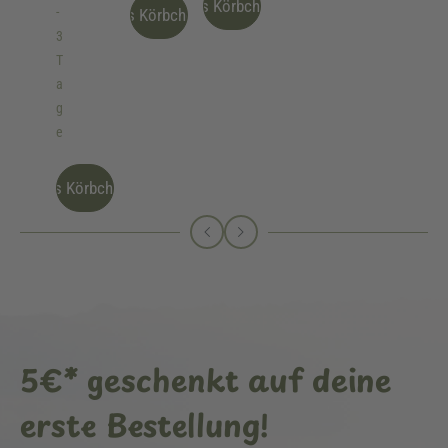
Ins Körbchen
-
Ins Körbchen
3
T
a
g
e
Ins Körbchen
5€* geschenkt auf deine
erste Bestellung!