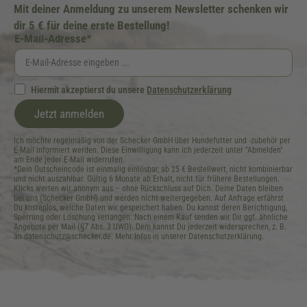
Mit deiner Anmeldung zu unserem Newsletter schenken wir
dir 5 € für deine erste Bestellung!
E-Mail-Adresse*
Hiermit akzeptierst du unsere
Datenschutzerklärung
Jetzt anmelden
Ich möchte regelmäßig von der Schecker GmbH über Hundefutter und -zubehör per
E-Mail informiert werden. Diese Einwilligung kann ich jederzeit unter "Abmelden"
am Ende jeder E-Mail widerrufen.
*Dein Gutscheincode ist einmalig einlösbar, ab 25 € Bestellwert, nicht kombinierbar
und nicht auszahlbar. Gültig 6 Monate ab Erhalt, nicht für frühere Bestellungen.
Klicks werten wir anonym aus – ohne Rückschluss auf Dich. Deine Daten bleiben
bei uns (Schecker GmbH) und werden nicht weitergegeben. Auf Anfrage erfährst
Du kostenlos, welche Daten wir gespeichert haben. Du kannst deren Berichtigung,
Sperrung oder Löschung verlangen. Nach einem Kauf senden wir Dir ggf. ähnliche
Angebote per Mail (§7 Abs. 3 UWG). Dem kannst Du jederzeit widersprechen, z. B.
an datenschutz@schecker.de. Mehr Infos in unserer Datenschutzerklärung.