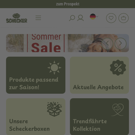
zum Prospekt
alt springen
Produkte passend
zur Saison!
Aktuelle Angebote
Unsere
Trendfährte
Scheckerboxen
Kollektion